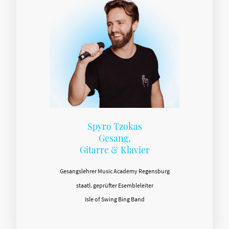
Spyro Tzokas
Gesang,
Gitarre & Klavier
Gesangslehrer Music Academy Regensburg
staatl. geprüfter Esembleleiter
Isle of Swing Bing Band