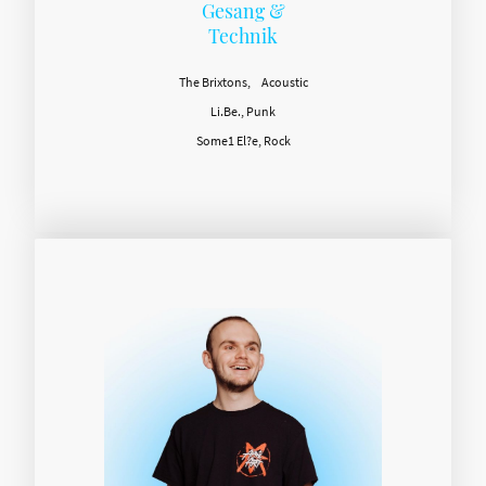
Gesang &
Technik
The Brixtons, Acoustic
Li.Be., Punk
Some1 El?e, Rock