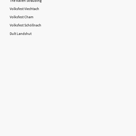
The Raven Straubing
Volksfest Viechtach
Volksfest Cham
Volksfest Schöllnach
Dult Landshut
©Urheberrecht. Alle Rechte
vorbehalten.